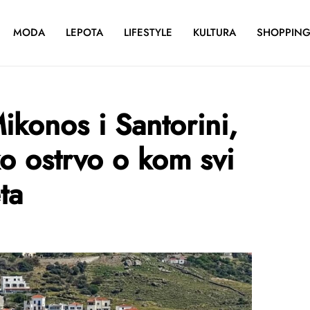
MODA
LEPOTA
LIFESTYLE
KULTURA
SHOPPIN
ikonos i Santorini,
o ostrvo o kom svi
ta