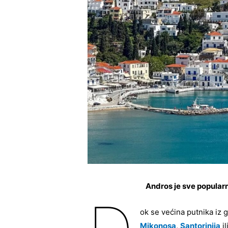
Andros je sve popularn
ok se većina putnika iz
Mikonosa
,
Santorinija
il