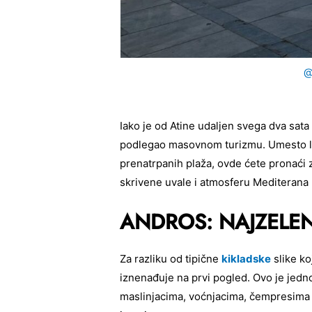
@
Iako je od Atine udaljen svega dva sata 
podlegao masovnom turizmu. Umesto luk
prenatrpanih plaža, ovde ćete pronaći z
skrivene uvale i atmosferu Mediterana 
ANDROS: NAJZELEN
Za razliku od tipične
kikladske
slike ko
iznenađuje na prvi pogled. Ovo je jedno
maslinjacima, voćnjacima, čempresima 