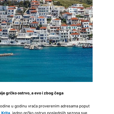
ije grčko ostrvo, a evo i zbog čega
 godine u godinu vraća proverenim adresama poput
i
Krita
, jedno grčko ostrvo poslednjih sezona sve