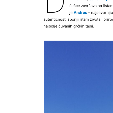
D
češće završava na listam
je
Andros
– najsevernije
autentičnost, sporiji ritam života i pr
najbolje čuvanih grčkih tajni.