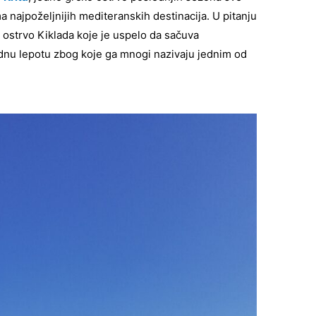
a najpoželjnijih mediteranskih destinacija. U pitanju
 ostrvo Kiklada koje je uspelo da sačuva
irodnu lepotu zbog koje ga mnogi nazivaju jednim od