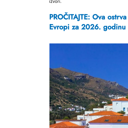
izvori.
PROČITAJTE: Ova ostrva 
Evropi za 2026. godinu