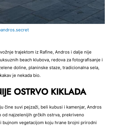
andros.secret
vožnje trajektom iz Rafine, Andros i dalje nije
suznih beach klubova, redova za fotografisanje i
elene doline, planinske staze, tradicionalna sela,
kakav je nekada bio.
IJE OSTRVO KIKLADA
ju čine suvi pejzaži, beli kubusi i kamenjar, Andros
 od najzelenijih grčkih ostrva, prekriveno
i bujnom vegetacijom koju hrane brojni prirodni