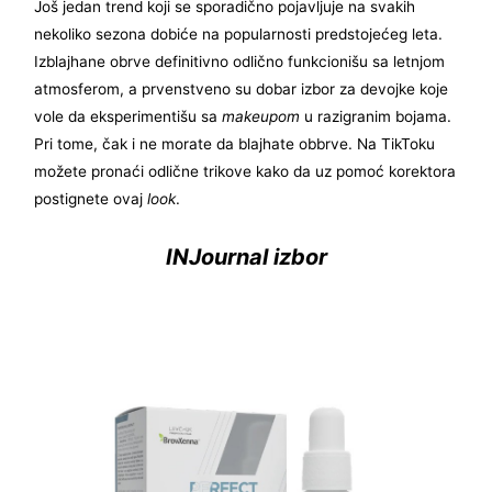
Još jedan trend koji se sporadično pojavljuje na svakih
nekoliko sezona dobiće na popularnosti predstojećeg leta.
Izblajhane obrve definitivno odlično funkcionišu sa letnjom
atmosferom, a prvenstveno su dobar izbor za devojke koje
vole da eksperimentišu sa
makeupom
u razigranim bojama.
Pri tome, čak i ne morate da blajhate obbrve. Na TikToku
možete pronaći odlične trikove kako da uz pomoć korektora
postignete ovaj
look
.
INJournal izbor