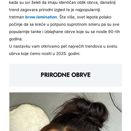
kada su svi želeli da imaju identičan oblik obrva, današnji
trend zagovara prirodni izgled te je najpopularniji
tretman
brow lamination
. Šta više, svet lepote polako
počinje da se kreće u potpuno suprotnom smeru pa su sve
popularnije tanke i izblajhane obrve koje su se nosile 90-tih
godina.
U nastavku vam otkrivamo pet najvećih trendova u svetu
obrva koje ćemo nositi u 2025. godini.
PRIRODNE OBRVE