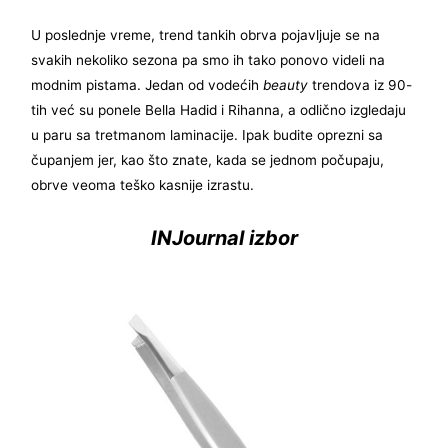
U poslednje vreme, trend tankih obrva pojavljuje se na
svakih nekoliko sezona pa smo ih tako ponovo videli na
modnim pistama. Jedan od vodećih
beauty
trendova iz 90-
tih već su ponele Bella Hadid i Rihanna, a odlično izgledaju
u paru sa tretmanom laminacije. Ipak budite oprezni sa
čupanjem jer, kao što znate, kada se jednom počupaju,
obrve veoma teško kasnije izrastu.
INJournal izbor