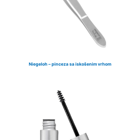
Niegeloh – pinceza sa iskošenim vrhom