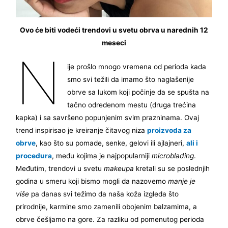
Ovo će biti vodeći trendovi u svetu obrva u narednih 12
meseci
N
ije prošlo mnogo vremena od perioda kada
smo svi težili da imamo što naglašenije
obrve sa lukom koji počinje da se spušta na
tačno određenom mestu (druga trećina
kapka) i sa savršeno popunjenim svim prazninama. Ovaj
trend inspirisao je kreiranje čitavog niza
proizvoda za
obrve
, kao što su pomade, senke, gelovi ili ajlajneri,
ali i
procedura
, među kojima je najpopularniji
microblading
.
Međutim, trendovi u svetu
makeupa
kretali su se poslednjih
godina u smeru koji bismo mogli da nazovemo
manje je
više
pa danas svi težimo da naša koža izgleda što
prirodnije, karmine smo zamenili obojenim balzamima, a
obrve češljamo na gore. Za razliku od pomenutog perioda