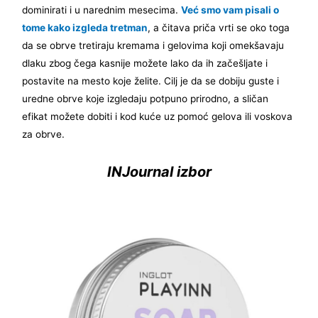
dominirati i u narednim mesecima.
Već smo vam pisali o
tome kako izgleda tretman
, a čitava priča vrti se oko toga
da se obrve tretiraju kremama i gelovima koji omekšavaju
dlaku zbog čega kasnije možete lako da ih začešljate i
postavite na mesto koje želite. Cilj je da se dobiju guste i
uredne obrve koje izgledaju potpuno prirodno, a sličan
efikat možete dobiti i kod kuće uz pomoć gelova ili voskova
za obrve.
INJournal izbor