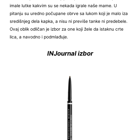
imale lutke kakvim su se nekada igrale naše mame. U
pitanju su uredno počupane obrve sa lukom koji je malo iza
središnjeg dela kapka, a nisu ni previše tanke ni predebele.
Ovaj oblik odličan je izbor za one koji žele da istaknu crte
lica, a navodno i podmlađuje.
INJournal izbor