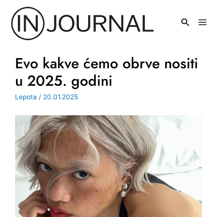
Pređi
na
Mai
sadržaj
Men
Evo kakve ćemo obrve nositi
u 2025. godini
Lepota
/
20.01.2025