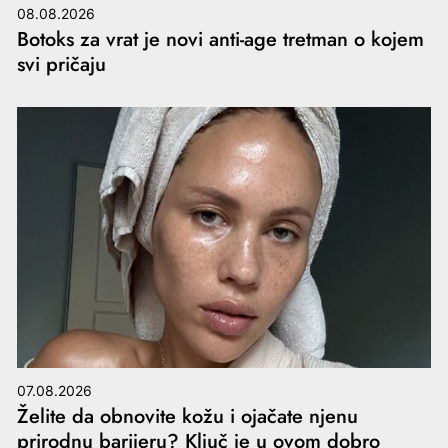
08.08.2026
Botoks za vrat je novi anti-age tretman o kojem
svi pričaju
07.08.2026
Želite da obnovite kožu i ojačate njenu
prirodnu barijeru? Ključ je u ovom dobro