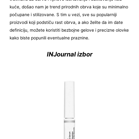
kuće, došao nam je trend prirodnih obrva koje su minimalno
počupane i stilizovane. S tim u vezi, sve su popularniji
proizvodi koji podstiču rast obrva, a ako želite da im date
definiciju, možete koristiti bezbojne gelove i precizne olovke
kako biste popunili eventualne praznine.
INJournal izbor