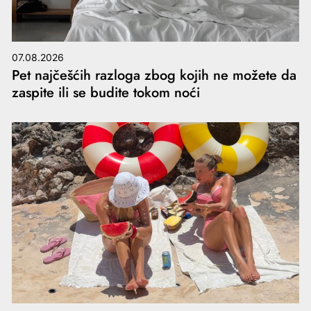
07.08.2026
Pet najčešćih razloga zbog kojih ne možete da
zaspite ili se budite tokom noći