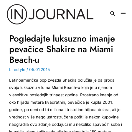
Pređi
na
Mai
sadržaj
Men
Pogledajte luksuzno imanje
pevačice Shakire na Miami
Beach-u
Lifestyle
/
05.01.2015
Latinoamerička pop zvezda Shakira odlučila je da proda
svoju luksuznu vilu na Miami Beach-u koja je u njenom
vlasništvu poslednjih trinaest godina. Prostrano imanje od
oko hiljadu metara kvadratnih, pevačica je kupila 2001.
godine, po ceni od tri miliona i tristotine hiljada dolara, ali je
vrednost više nego ustrostručena pošti je nakon kupovine
nadgradila ovo zdanje dodajući mu nekoliko spavaćih soba i
kupatila, zbog kojih sada vila ima dodatnih 180 metara