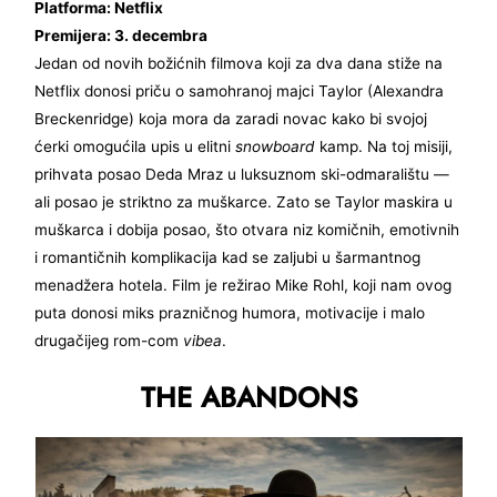
Platforma: Netflix
Premijera: 3. decembra
Jedan od novih božićnih filmova koji za dva dana stiže na
Netflix donosi priču o samohranoj majci Taylor (Alexandra
Breckenridge) koja mora da zaradi novac kako bi svojoj
ćerki omogućila upis u elitni
snowboard
kamp. Na toj misiji,
prihvata posao Deda Mraz u luksuznom ski-odmaralištu —
ali posao je striktno za muškarce. Zato se Taylor maskira u
muškarca i dobija posao, što otvara niz komičnih, emotivnih
i romantičnih komplikacija kad se zaljubi u šarmantnog
menadžera hotela. Film je režirao Mike Rohl, koji nam ovog
puta donosi miks prazničnog humora, motivacije i malo
drugačijeg rom-com
vibea
.
THE ABANDONS