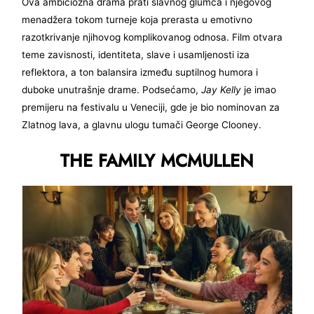
Ova ambiciozna drama prati slavnog glumca i njegovog
menadžera tokom turneje koja prerasta u emotivno
razotkrivanje njihovog komplikovanog odnosa. Film otvara
teme zavisnosti, identiteta, slave i usamljenosti iza
reflektora, a ton balansira između suptilnog humora i
duboke unutrašnje drame. Podsećamo,
Jay Kelly
je imao
premijeru na festivalu u Veneciji, gde je bio nominovan za
Zlatnog lava, a glavnu ulogu tumači George Clooney.
THE FAMILY MCMULLEN