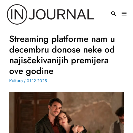
Pređi
na
Mai
sadržaj
Men
Streaming platforme nam u
decembru donose neke od
najisčekivanijih premijera
ove godine
Kultura
/
01.12.2025