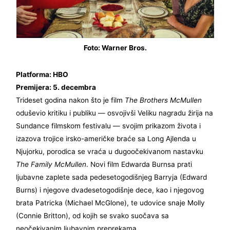
Foto: Warner Bros.
Platforma: HBO
Premijera: 5. decembra
Trideset godina nakon što je film
The Brothers McMullen
oduševio kritiku i publiku — osvojivši Veliku nagradu žirija na
Sundance filmskom festivalu — svojim prikazom života i
izazova trojice irsko-američke braće sa Long Ajlenda u
Njujorku, porodica se vraća u dugoočekivanom nastavku
The Family McMullen
. Novi film Edwarda Burnsa prati
ljubavne zaplete sada pedesetogodišnjeg Barryja (Edward
Burns) i njegove dvadesetogodišnje dece, kao i njegovog
brata Patricka (Michael McGlone), te udovice snaje Molly
(Connie Britton), od kojih se svako suočava sa
neočekivanim ljubavnim preprekama.