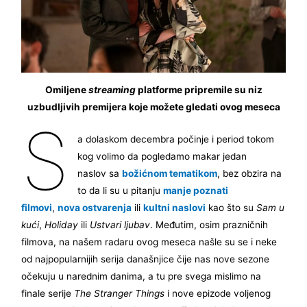
Omiljene
streaming
platforme pripremile su niz
uzbudljivih premijera koje možete gledati ovog meseca
S
a dolaskom decembra počinje i period tokom
kog volimo da pogledamo makar jedan
naslov sa
božićnom tematikom
, bez obzira na
to da li su u pitanju
manje poznati
filmovi
,
nova ostvarenja
ili
kultni naslovi
kao što su
Sam u
kući
,
Holiday
ili
Ustvari ljubav
. Međutim, osim prazničnih
filmova, na našem radaru ovog meseca našle su se i neke
od najpopularnijih serija današnjice čije nas nove sezone
očekuju u narednim danima, a tu pre svega mislimo na
finale serije
The Stranger Things
i nove epizode voljenog