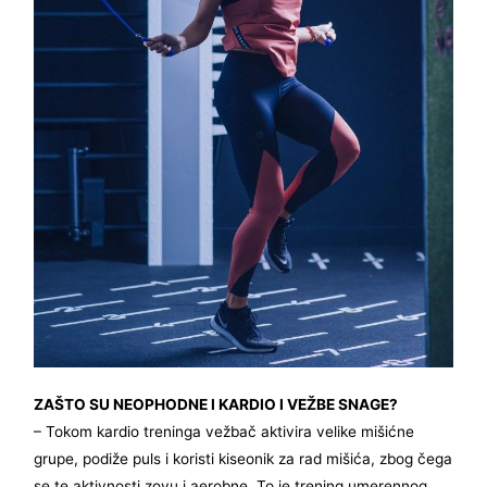
ZAŠTO SU NEOPHODNE I KARDIO I VEŽBE SNAGE?
– Tokom kardio treninga vežbač aktivira velike mišićne
grupe, podiže puls i koristi kiseonik za rad mišića, zbog čega
se te aktivnosti zovu i aerobne. To je trening umerennog