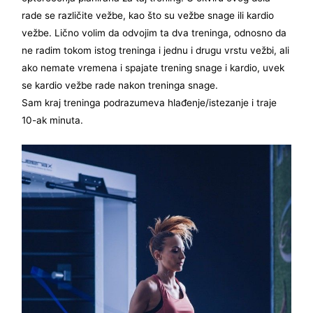
rade se različite vežbe, kao što su vežbe snage ili kardio
vežbe. Lično volim da odvojim ta dva treninga, odnosno da
ne radim tokom istog treninga i jednu i drugu vrstu vežbi, ali
ako nemate vremena i spajate trening snage i kardio, uvek
se kardio vežbe rade nakon treninga snage.
Sam kraj treninga podrazumeva hlađenje/istezanje i traje
10-ak minuta.