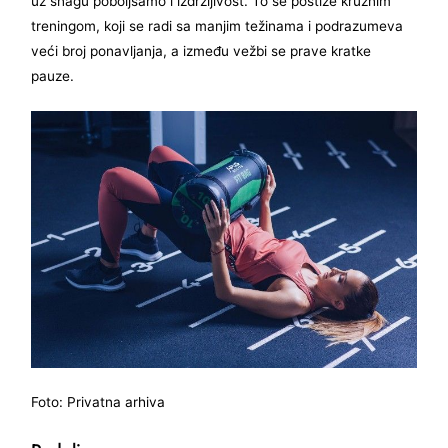
uz snagu poboljšamo i izdržljivost. To se postiže kružnim
treningom, koji se radi sa manjim težinama i podrazumeva
veći broj ponavljanja, a između vežbi se prave kratke
pauze.
Foto: Privatna arhiva