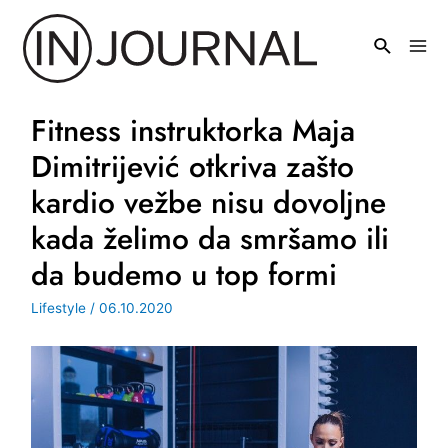
Pređi
na
Mai
sadržaj
Men
Fitness instruktorka Maja
Dimitrijević otkriva zašto
kardio vežbe nisu dovoljne
kada želimo da smršamo ili
da budemo u top formi
Lifestyle
/
06.10.2020