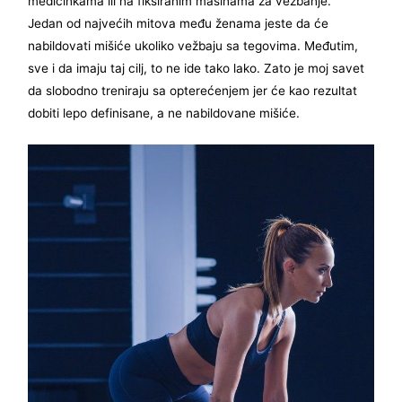
medicinkama ili na fiksiranim mašinama za vežbanje.
Jedan od najvećih mitova među ženama jeste da će
nabildovati mišiće ukoliko vežbaju sa tegovima. Međutim,
sve i da imaju taj cilj, to ne ide tako lako. Zato je moj savet
da slobodno treniraju sa opterećenjem jer će kao rezultat
dobiti lepo definisane, a ne nabildovane mišiće.