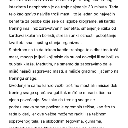
inteziteta i neophodno je da traje najmanje 30 minuta. Tada
telo kao
gorivo
najviše troši masti i to je jedan od najvećih
benefita za osobe koje žele da izgube kilograme, ali kardio
trening ima i niz zdravstvenih benefita: smanjenje rizika od
kardiovaskularnih bolesti, stresa i anksioznosti, poboljšanje
kvaliteta sna i opšteg stanja organizma.
S obzirom na to da tokom kardio treninga telo direktno troši
mast, mnogo je ljudi koji misle da su oni dovoljni ili najbolji za
gubitak kilaže. Međutim, ne smemo da zaboravimo da je
mišić najjači sagorevač masti, a mišiće gradimo i jačamo na
treningu snage.
Izvođenjem samo kardio vežbi trošimo mast ali i mišiće dok
trening snage sprečava gubitak mišićne mase i utiče na
njeno povećanje. Svakako da trening snage ne
podrazumeva samo podizanje ogromnih težina, kao što to
rade bilderi, jer ove vežbe možemo raditi i sa težinom
sopstvenog tela, sa slobodnim tegovima, gumama,