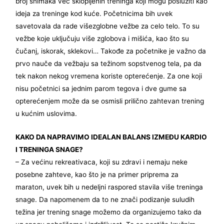
broj snimaka već sklopljenih treninga koji mogu poslužiti kao
ideja za treninge kod kuće. Početnicima bih uvek
savetovala da rade višezglobne vežbe za celo telo. To su
vežbe koje uključuju više zglobova i mišića, kao što su
čučanj, iskorak, sklekovi… Takođe za početnike je važno da
prvo nauče da vežbaju sa težinom sopstvenog tela, pa da
tek nakon nekog vremena koriste opterećenje. Za one koji
nisu početnici sa jednim parom tegova i dve gume sa
opterećenjem može da se osmisli prilično zahtevan trening
u kućnim uslovima.
KAKO DA NAPRAVIMO IDEALAN BALANS IZMEĐU KARDIO
I TRENINGA SNAGE?
– Za većinu rekreativaca, koji su zdravi i nemaju neke
posebne zahteve, kao što je na primer priprema za
maraton, uvek bih u nedeljni raspored stavila više treninga
snage. Da napomenem da to ne znači podizanje suludih
težina jer trening snage možemo da organizujemo tako da