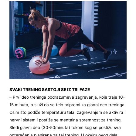
SVAKI TRENING SASTOJI SE IZ TRI FAZE
– Prvi deo treninga podrazumeva zagrevanja, koje traje 10-
15 minuta, a služi da se telo pripremi za glavni deo treninga.
Osim što podiže temperaturu tela, zagrevanjem se aktivira i
nervni sistem i postiže se mentalna spremnost za trening.
Sledi glavni deo (30-50minuta) tokom kog se postižu sva
opterećenja planirana za taj trening. U okviru ovog dela