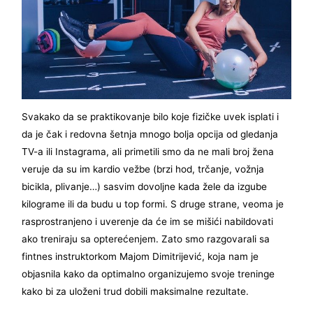
Svakako da se praktikovanje bilo koje fizičke uvek isplati i
da je čak i redovna šetnja mnogo bolja opcija od gledanja
TV-a ili Instagrama, ali primetili smo da ne mali broj žena
veruje da su im kardio vežbe (brzi hod, trčanje, vožnja
bicikla, plivanje…) sasvim dovoljne kada žele da izgube
kilograme ili da budu u top formi. S druge strane, veoma je
rasprostranjeno i uverenje da će im se mišići nabildovati
ako treniraju sa opterećenjem. Zato smo razgovarali sa
fintnes instruktorkom Majom Dimitrijević, koja nam je
objasnila kako da optimalno organizujemo svoje treninge
kako bi za uloženi trud dobili maksimalne rezultate.