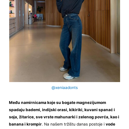
@xeniaadonts
Među namirnicama koje su bogate magnezijumom
spadaju bademi, indijski orasi, kikiriki, kuvani spanać i
soja, žitarice, sve vrste mahunarki i zelenog povrća, kao i
banana i krompir
. Na našem tržištu danas postoje i
vode