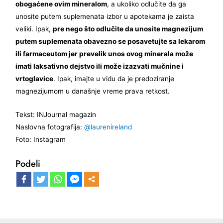
obogaćene ovim mineralom
, a ukoliko odlučite da ga
unosite putem suplemenata izbor u apotekama je zaista
veliki. Ipak,
pre nego što odlučite da unosite magnezijum
putem suplemenata obavezno se posavetujte sa lekarom
ili farmaceutom jer prevelik unos ovog minerala može
imati laksativno dejstvo ili može izazvati mučnine i
vrtoglavice
. Ipak, imajte u vidu da je predoziranje
magnezijumom u današnje vreme prava retkost.
Tekst: INJournal magazin
Naslovna fotografija:
@laurenireland
Foto: Instagram
Podeli