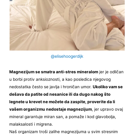
@elisehoogerdijk
Magnezijum se smatra anti-stres mineralom
jer je odličan
u borbi protiv anksioznosti, a kao posledica njegovog
nedostatka često se javlja i hroničan umor.
Ukoliko vam se
dešava da patite od nesanice ili da dugo nakog što
legnete u krevet ne možete da zaspite, proverite da li
vašem organizmu nedostaje magnezijum
, jer upravo ovaj
mineral garantuje miran san, a pomaže i kod glavobolja,
malaksalosti i migrena.
Naš organizam troši zalihe magnezijuma u svim stresnim