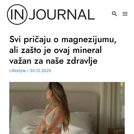
Pređi
na
Mai
sadržaj
Men
Svi pričaju o magnezijumu,
ali zašto je ovaj mineral
važan za naše zdravlje
Lifestyle
/
30.12.2025