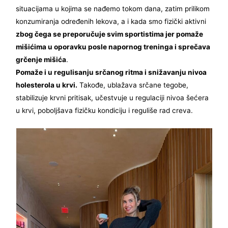
situacijama u kojima se nađemo tokom dana, zatim prilikom
konzumiranja određenih lekova, a i kada smo fizički aktivni
zbog čega se preporučuje svim sportistima jer pomaže
mišićima u oporavku posle napornog treninga i sprečava
grčenje mišića
.
Pomaže i u regulisanju srčanog ritma i snižavanju nivoa
holesterola u krvi.
Takođe, ublažava srčane tegobe,
stabilizuje krvni pritisak, učestvuje u regulaciji nivoa šećera
u krvi, poboljšava fizičku kondiciju i reguliše rad creva.