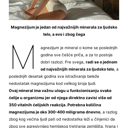
Magnezijum je jedan od najvažnijih minerala za ljudsko
telo, a evo i zbog čega
M
agnezijum je mineral o kome se poslednjih
godina sve češće priča, a za to postoje
dobri razlozi. Pre svega,
radi se o jednom
od najvažnijih minerala za ljudsko telo
, a
poslednjih desetak godina sva istraživanja beleže
nedostatak magnezijuma kod velikog broja ljudi.
Ovaj mineral ima važnu ulogu u funkcionisanju svake
ćelije u organizmu jer od njega direktno zavisi više od
350 vitalnih ćelijskih reakcija. Potrebna količina
magnezijuma je oko 300-400 miligrama dnevno
, a razlog
zbog kog većina ljudi pati od nedostatka leži u činjenici da
zbog sve agresivnijeg hemijskog tretiranja zemljišta, hrana i