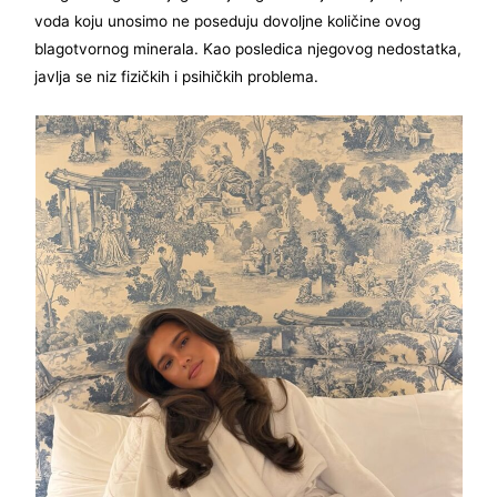
voda koju unosimo ne poseduju dovoljne količine ovog
blagotvornog minerala. Kao posledica njegovog nedostatka,
javlja se niz fizičkih i psihičkih problema.