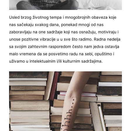
Usled brzog životnog tempa i mnogobrojnih obaveza koje
nas sačekaju svakog dana, ponekad mnogi od nas
zaboravljaju na one sadržaje koji nas osnažuju, motiviraju i
unose pozitivne vibracije u u sve što radimo. Radna nedelja
sa svojim zahtevnim rasporedom često nam jedva ostavlja
malo vremena da se posvetimo radu na sebi, opuštimo i
uživamo u intelektualnim i/ili kulturnim sadržajima.