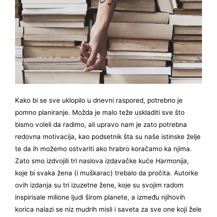
Kako bi se sve uklopilo u dnevni raspored, potrebno je
pomno planiranje. Možda je malo teže uskladiti sve što
bismo voleli da radimo, ali upravo nam je zato potrebna
redovna motivacija, kao podsetnik šta su naše istinske želje
te da ih možemo ostvariti ako hrabro koračamo ka njima.
Zato smo izdvojili tri naslova izdavačke kuće
Harmonija
,
koje bi svaka žena (i muškarac) trebalo da pročita. Autorke
ovih izdanja su tri izuzetne žene, koje su svojim radom
inspirisale milione ljudi širom planete, a između njihovih
korica nalazi se niz mudrih misli i saveta za sve one koji žele