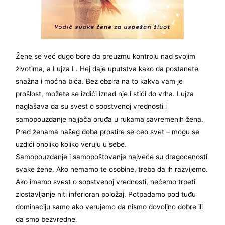
Žene se već dugo bore da preuzmu kontrolu nad svojim
životima, a Lujza L. Hej daje uputstva kako da postanete
snažna i moćna bića. Bez obzira na to kakva vam je
prošlost, možete se izdići iznad nje i stići do vrha. Lujza
naglašava da su svest o sopstvenoj vrednosti i
samopouzdanje najjača oruđa u rukama savremenih žena.
Pred ženama našeg doba prostire se ceo svet – mogu se
uzdići onoliko koliko veruju u sebe.
Samopouzdanje i samopoštovanje najveće su dragocenosti
svake žene. Ako nemamo te osobine, treba da ih razvijemo.
Ako imamo svest o sopstvenoj vrednosti, nećemo trpeti
zlostavljanje niti inferioran položaj. Potpadamo pod tuđu
dominaciju samo ako verujemo da nismo dovoljno dobre ili
da smo bezvredne.