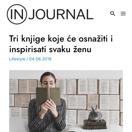
Pređi
na
Mai
sadržaj
Men
Tri knjige koje će osnažiti i
inspirisati svaku ženu
Lifestyle
/
04.06.2019