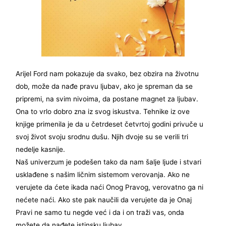
Arijel Ford nam pokazuje da svako, bez obzira na životnu
dob, može da nađe pravu ljubav, ako je spreman da se
pripremi, na svim nivoima, da postane magnet za ljubav.
Ona to vrlo dobro zna iz svog iskustva. Tehnike iz ove
knjige primenila je da u četrdeset četvrtoj godini privuče u
svoj život svoju srodnu dušu. Njih dvoje su se verili tri
nedelje kasnije.
Naš univerzum je podešen tako da nam šalje ljude i stvari
usklađene s našim ličnim sistemom verovanja. Ako ne
verujete da ćete ikada naći Onog Pravog, verovatno ga ni
nećete naći. Ako ste pak naučili da verujete da je Onaj
Pravi ne samo tu negde već i da i on traži vas, onda
možete da nađete istinsku ljubav.