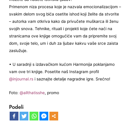
Primenom niza procesa koje je nazvala emocionalizacijom –
svakim delom svog bića osetite ishod koji želite da stvorite
– autorka vam otkriva kako da privučete muškarca ili ženu
svojih snova. Tehnike, rituali i projekti koje ćete naći na
stranicama ove knjige omogućiće vam da pripremite svoj
dom, svoje telo, um i duh za ljubav kakvu vaše srce zaista
zaslužuje.
• U saradnji s izdavačkom kućom
Harmonija
poklanjamo
vam ove tri knjige. Posetite naš Instagram profil
@injournal.rs
i saznajte detalje nagradne igre. Srećno!
Foto:
@allthatisshe
, promo
Podeli