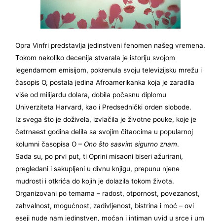
Opra Vinfri predstavlja jedinstveni fenomen našeg vremena.
Tokom nekoliko decenija stvarala je istoriju svojom
legendarnom emisijom, pokrenula svoju televizijsku mrežu i
časopis O, postala jedina Afroamerikanka koja je zaradila
više od milijardu dolara, dobila počasnu diplomu
Univerziteta Harvard, kao i Predsednički orden slobode.
Iz svega što je doživela, izvlačila je životne pouke, koje je
četrnaest godina delila sa svojim čitaocima u popularnoj
kolumni časopisa O –
Ono što sasvim sigurno znam
.
Sada su, po prvi put, ti Oprini misaoni biseri ažurirani,
pregledani i sakupljeni u divnu knjigu, prepunu njene
mudrosti i otkrića do kojih je dolazila tokom života.
Organizovani po temama – radost, otpornost, povezanost,
zahvalnost, mogućnost, zadivljenost, bistrina i moć – ovi
eseji nude nam jedinstven, moćan i intiman uvid u srce i um