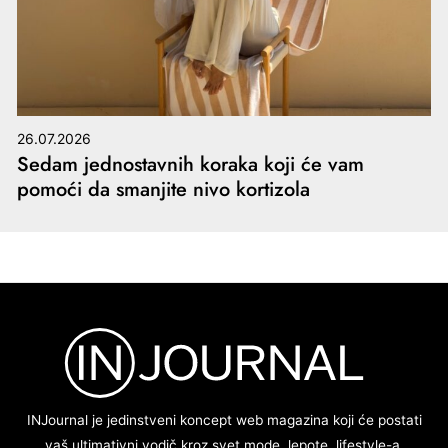
26.07.2026
Sedam jednostavnih koraka koji će vam
pomoći da smanjite nivo kortizola
INJournal je jedinstveni koncept web magazina koji će postati
vaš ultimativni vodič kroz svet mode, lepote, lifestyle-a,