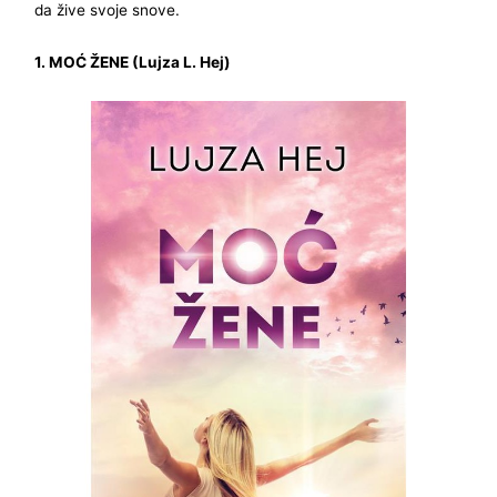
da žive svoje snove.
1. MOĆ ŽENE (Lujza L. Hej)