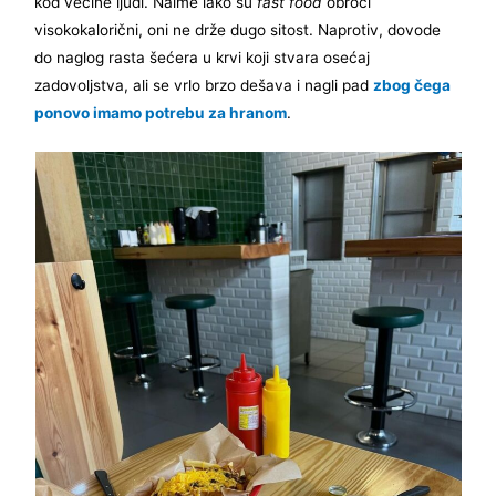
kod većine ljudi. Naime iako su
fast food
obroci
visokokalorični, oni ne drže dugo sitost. Naprotiv, dovode
do naglog rasta šećera u krvi koji stvara osećaj
zadovoljstva, ali se vrlo brzo dešava i nagli pad
zbog čega
ponovo imamo potrebu za hranom
.