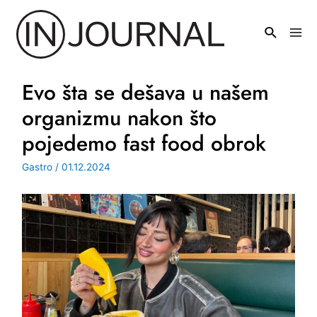
Pređi
na
Mai
sadržaj
Men
Evo šta se dešava u našem
organizmu nakon što
pojedemo fast food obrok
Gastro
/
01.12.2024