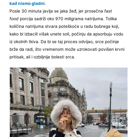
kad nismo gladni
.
Posle 30 minuta javlja se jaka žeđ, jer prosečna
fast
food
porcija sadrži oko 970 miligrama natrijuma. Tolika
količina natrijuma stvara poteškoće u radu bubrega koji,
kako bi izbacili višak unete soli, počinju da apsorbuju vodu
iz okolnih tkiva. Da bi se taj proces odvijao, srce počinje
brže da radi, što vremenom može uzrokovati povišen krvni
pritisak, ali i ozbiljnije bolesti srca.