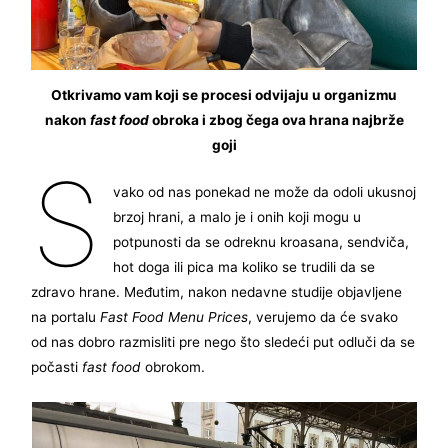
Otkrivamo vam koji se procesi odvijaju u organizmu
nakon
fast food
obroka i zbog čega ova hrana najbrže
goji
S
vako od nas ponekad ne može da odoli ukusnoj
brzoj hrani, a malo je i onih koji mogu u
potpunosti da se odreknu kroasana, sendviča,
hot doga ili pica ma koliko se trudili da se
zdravo hrane. Međutim, nakon nedavne studije objavljene
na portalu
Fast Food Menu Prices
, verujemo da će svako
od nas dobro razmisliti pre nego što sledeći put odluči da se
počasti
fast food
obrokom.