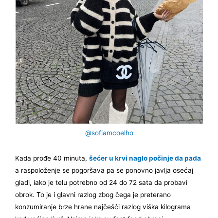
@sofiamcoelho
Kada prođe 40 minuta,
šećer u krvi naglo počinje da pada
a raspoloženje se pogoršava pa se ponovno javlja osećaj
gladi, iako je telu potrebno od 24 do 72 sata da probavi
obrok. To je i glavni razlog zbog čega je preterano
konzumiranje brze hrane najčešći razlog viška kilograma