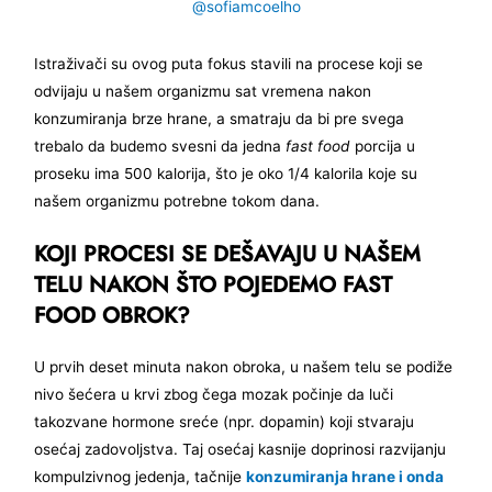
@sofiamcoelho
Istraživači su ovog puta fokus stavili na procese koji se
odvijaju u našem organizmu sat vremena nakon
konzumiranja brze hrane, a smatraju da bi pre svega
trebalo da budemo svesni da jedna
fast food
porcija u
proseku ima 500 kalorija, što je oko 1/4 kalorila koje su
našem organizmu potrebne tokom dana.
KOJI PROCESI SE DEŠAVAJU U NAŠEM
TELU NAKON ŠTO POJEDEMO FAST
FOOD OBROK?
U prvih deset minuta nakon obroka, u našem telu se podiže
nivo šećera u krvi zbog čega mozak počinje da luči
takozvane hormone sreće (npr. dopamin) koji stvaraju
osećaj zadovoljstva. Taj osećaj kasnije doprinosi razvijanju
kompulzivnog jedenja, tačnije
konzumiranja hrane i onda