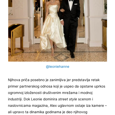
@leoniehanne
Njihova priča posebno je zanimljiva jer predstavlja retak
primer partnerskog odnosa koji je uspeo da opstane uprkos
ogromnoj izloženosti društvenim mrežama i modnoj
industriji. Dok Leonie dominira
street style
scenom i
naslovnicama magazina, Alex uglavnom ostaje iza kamere –
ali upravo ta dinamika godinama je deo njihovog