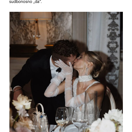
sudbonosno „da”.