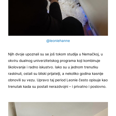
@leoniehanne
Njih dvoje upoznali su se još tokom studija u Nemačkoj, u
okviru dualnog univerzitetskog programa koji kombinuje
školovanje i radno iskustvo. Iako su u jednom trenutku
raskinuli, ostali su bliski prijatelji, a nekoliko godina kasnije
obnovili su vezu. Upravo taj period Leonie često opisuje kao
trenutak kada su postali nerazdvojni – i privatno i poslovno.