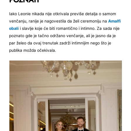
Iako Leonie nikada nije otkrivala previše detalja o samom
venčanju, ranije je nagovestila da želi ceremoniju na
Amalfi
obali
i slavlje koje će biti romantično i intimno. Za sada nije
poznato gde je tačno održano venčanje, ali je jasno da je
par želeo da ovaj trenutak zadrži intimnijim nego što je
publika možda očekivala.