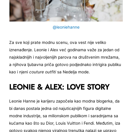
@leoniehanne
Za sve koji prate modnu scenu, ova vest nije veliko
iznenađenje. Leonie i Alex već godinama važe za jedan od
najskladnijih i najvoljenijih parova na društvenim mrežama,
a njihova ljubavna priča gotovo podjednako intrigira publiku
kao i njeni
couture outfiti
sa Nedelja mode.
LEONIE & ALEX: LOVE STORY
Leonie Hanne je karijeru započela kao modna blogerka, da
bi danas postala jedna od najuticajnijih figura digitalne
modne industrije, sa milionskom publikom i saradnjama sa
kućama kao što su Dior, Louis Vuitton i Fendi. Međutim, iza
gotovo svakog njenog viralnog trenutka nalazi se upravo