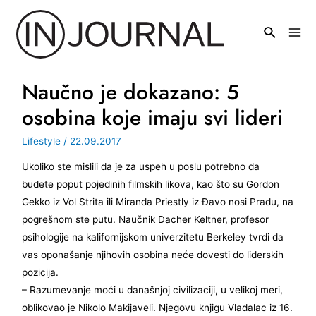
Pređi
na
Mai
sadržaj
Men
Naučno je dokazano: 5
osobina koje imaju svi lideri
Lifestyle
/
22.09.2017
Ukoliko ste mislili da je za uspeh u poslu potrebno da
budete poput pojedinih filmskih likova, kao što su Gordon
Gekko iz Vol Strita ili Miranda Priestly iz Đavo nosi Pradu, na
pogrešnom ste putu. Naučnik Dacher Keltner, profesor
psihologije na kalifornijskom univerzitetu Berkeley tvrdi da
vas oponašanje njihovih osobina neće dovesti do liderskih
pozicija.
– Razumevanje moći u današnjoj civilizaciji, u velikoj meri,
oblikovao je Nikolo Makijaveli. Njegovu knjigu Vladalac iz 16.