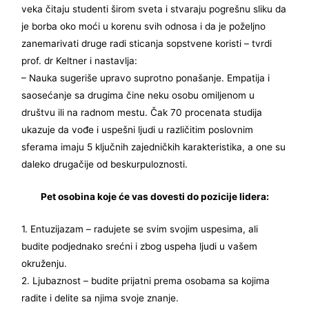
veka čitaju studenti širom sveta i stvaraju pogrešnu sliku da
je borba oko moći u korenu svih odnosa i da je poželjno
zanemarivati druge radi sticanja sopstvene koristi – tvrdi
prof. dr Keltner i nastavlja:
– Nauka sugeriše upravo suprotno ponašanje. Empatija i
saosećanje sa drugima čine neku osobu omiljenom u
društvu ili na radnom mestu. Čak 70 procenata studija
ukazuje da vođe i uspešni ljudi u različitim poslovnim
sferama imaju 5 ključnih zajedničkih karakteristika, a one su
daleko drugačije od beskurpuloznosti.
Pet osobina koje će vas dovesti do pozicije lidera:
1. Entuzijazam – radujete se svim svojim uspesima, ali
budite podjednako srećni i zbog uspeha ljudi u vašem
okruženju.
2. Ljubaznost – budite prijatni prema osobama sa kojima
radite i delite sa njima svoje znanje.