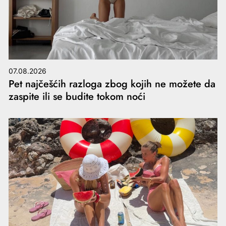
07.08.2026
Pet najčešćih razloga zbog kojih ne možete da
zaspite ili se budite tokom noći