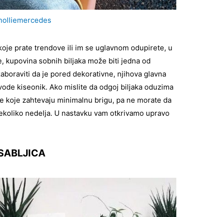
olliemercedes
koje prate trendove ili im se uglavnom odupirete, u
, kupovina sobnih biljaka može biti jedna od
boraviti da je pored dekorativne, njihova glavna
vode kiseonik. Ako mislite da odgoj biljaka oduzima
e koje zahtevaju minimalnu brigu, pa ne morate da
ekoliko nedelja. U nastavku vam otkrivamo upravo
SABLJICA