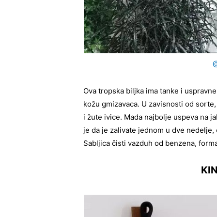
@
Ova tropska biljka ima tanke i uspravne 
kožu gmizavaca. U zavisnosti od sorte,
i žute ivice. Mada najbolje uspeva na jak
je da je zalivate jednom u dve nedelje,
Sabljica čisti vazduh od benzena, formal
KI