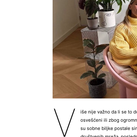
V
iše nije važno da li se to
osvešćeni ili zbog ogromno
su sobne biljke postale s
društvenih mreža, posledn