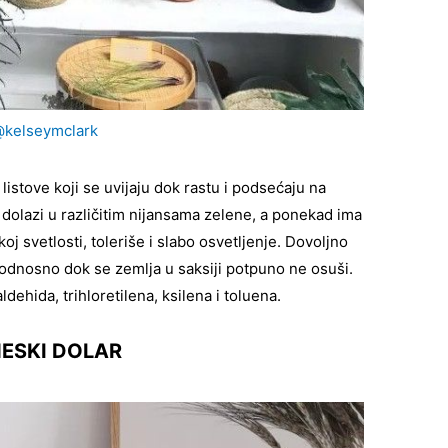
kelseymclark
listove koji se uvijaju dok rastu i podsećaju na
 dolazi u različitim nijansama zelene, a ponekad ima
oj svetlosti, toleriše i slabo osvetljenje. Dovoljno
 odnosno dok se zemlja u saksiji potpuno ne osuši.
dehida, trihloretilena, ksilena i toluena.
NESKI DOLAR