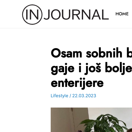
Pređi
na
HOME
sadržaj
Osam sobnih bi
gaje i još bolj
enterijere
Lifestyle
/
22.03.2023