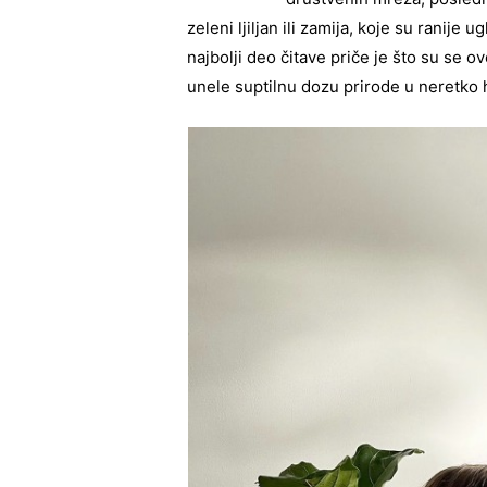
zeleni ljiljan ili zamija, koje su ranije 
najbolji deo čitave priče je što su se o
unele suptilnu dozu prirode u neretko 