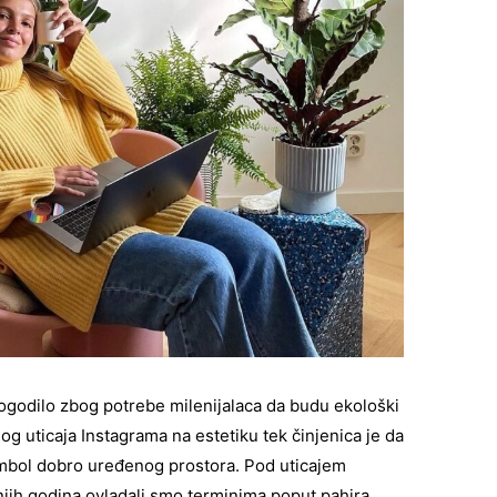
 dogodilo zbog potrebe milenijalaca da budu ekološki
g uticaja Instagrama na estetiku tek činjenica je da
imbol dobro uređenog prostora. Pod uticajem
jih godina ovladali smo terminima poput pahira,