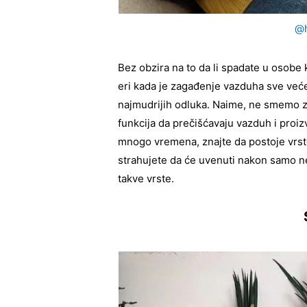
@h
Bez obzira na to da li spadate u osobe 
eri kada je zagađenje vazduha sve veće
najmudrijih odluka. Naime, ne smemo za
funkcija da prečišćavaju vazduh i proiz
mnogo vremena, znajte da postoje vrst
strahujete da će uvenuti nakon samo n
takve vrste.