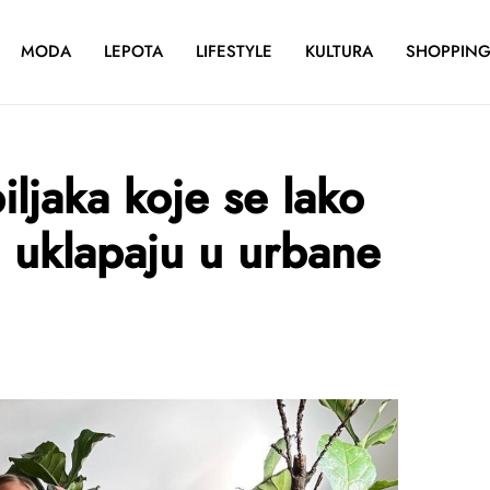
MODA
LEPOTA
LIFESTYLE
KULTURA
SHOPPIN
ljaka koje se lako
e uklapaju u urbane