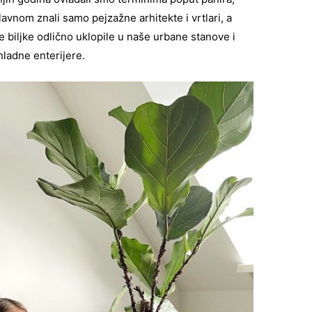
uglavnom znali samo pejzažne arhitekte i vrtlari, a
ve biljke odlično uklopile u naše urbane stanove i
hladne enterijere.