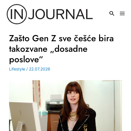
Pređi
na
Mai
sadržaj
Men
Zašto Gen Z sve češće bira
takozvane „dosadne
poslove“
Lifestyle
/
22.07.2026