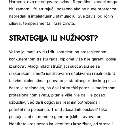
Naravno, ovo ne odgovara svima. Repetitivni zadaci mogu
biti zamorni i frustrirajući, posebno ako ne nude prostor za
napredak ili intelektualnu stimulaciju. Sve zavisi od ličnih
ciljeva, temperamenta i faze života.
STRATEGIJA ILI NUŽNOST?
Važno je imati u vidu i širi kontekst: na prezasićenom i
konkurentnom tržištu rada, diploma više nije garant „posla
iz snova“. Mnogi mladi stručnjaci suočavaju se sa
raskorakom između idealizovanih očekivanja i realnosti. U
takvim okolnostima, prihvatanje stabilnog, rutinskog posla
često je racionalan, pa čak i strateški potez. U modernom
profesionalnom svetu, pitanje više nije da li je posao
uzbudljiv, već da li odgovara realnim potrebama i
prioritetima pojedinca. Trend „dosadnih poslova“ tako
postaje simbol promene generacijskih stavova: od
identiteta kroz posao ka identitetu kroz život, od stresa i