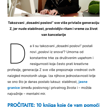
Takozvani
„
dosadni poslovi“ sve više privlače generaciju
Z, jer nude stabilnost, predvidljiv ritam i vreme za život
van kancelarije
D
a li su takozvani „dosadni poslovi“ postali
novi „poslovi iz snova“? Umorna od
konstantne trke za društvenim uspehom i
nesigurnosti koja često prati kreativne
profesije, generacija Z sve više prepoznaje vrednost ovih
naizgled monotonih uloga. Iza njihove jednostavnosti krije
se ono što je danas postalo luksuz: stabilnost,
jasne
granice
između poslovnog i privatnog života i – možda
najvažnije – mentalni mir.
PROČITAJTE: 10 knjiga koje će vam pomoći