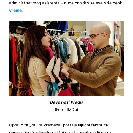
administrativnog asistenta – nude ono što se sve više ceni:
vreme
.
Đavo nosi Pradu
(Foto: IMDb)
Upravo ta „valuta vremena“ postaje ključni faktor za
generaciju dvadesetogodišnjaka i tridesetogodišnjaka.