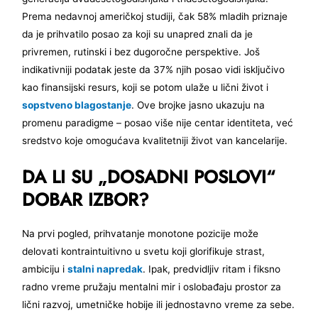
Prema nedavnoj američkoj studiji, čak 58% mladih priznaje
da je prihvatilo posao za koji su unapred znali da je
privremen, rutinski i bez dugoročne perspektive. Još
indikativniji podatak jeste da 37% njih posao vidi isključivo
kao finansijski resurs, koji se potom ulaže u lični život i
sopstveno blagostanje
. Ove brojke jasno ukazuju na
promenu paradigme – posao više nije centar identiteta, već
sredstvo koje omogućava kvalitetniji život van kancelarije.
DA LI SU „DOSADNI POSLOVI“
DOBAR IZBOR?
Na prvi pogled, prihvatanje monotone pozicije može
delovati kontraintuitivno u svetu koji glorifikuje strast,
ambiciju i
stalni napredak
. Ipak, predvidljiv ritam i fiksno
radno vreme pružaju mentalni mir i oslobađaju prostor za
lični razvoj, umetničke hobije ili jednostavno vreme za sebe.