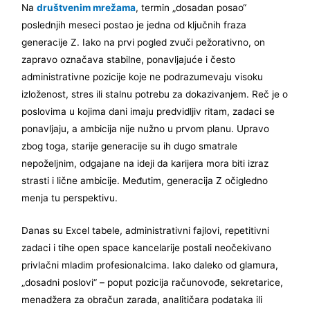
Na
društvenim mrežama
, termin „dosadan posao“
poslednjih meseci postao je jedna od ključnih fraza
generacije Z. Iako na prvi pogled zvuči pežorativno, on
zapravo označava stabilne, ponavljajuće i često
administrativne pozicije koje ne podrazumevaju visoku
izloženost, stres ili stalnu potrebu za dokazivanjem. Reč je o
poslovima u kojima dani imaju predvidljiv ritam, zadaci se
ponavljaju, a ambicija nije nužno u prvom planu. Upravo
zbog toga, starije generacije su ih dugo smatrale
nepoželjnim, odgajane na ideji da karijera mora biti izraz
strasti i lične ambicije. Međutim, generacija Z očigledno
menja tu perspektivu.
Danas su Excel tabele, administrativni fajlovi, repetitivni
zadaci i tihe open space kancelarije postali neočekivano
privlačni mladim profesionalcima. Iako daleko od glamura,
„dosadni poslovi“ – poput pozicija računovođe, sekretarice,
menadžera za obračun zarada, analitičara podataka ili