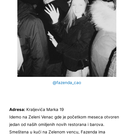
@fazenda_cao
Adresa:
Kraljevića Marka 19
Idemo na Zeleni Venac gde je početkom meseca otvoren
jedan od naših omiljenih novih restorana i barova.
Smeštena u kući na Zelenom vencu, Fazenda ima