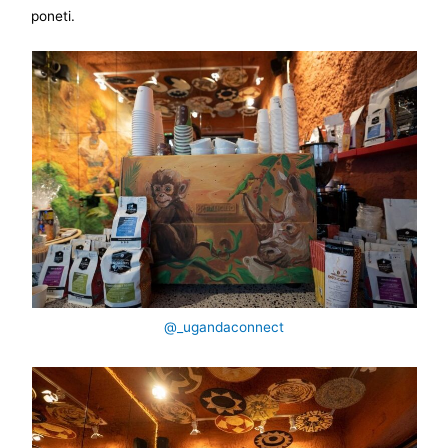
poneti.
@_ugandaconnect