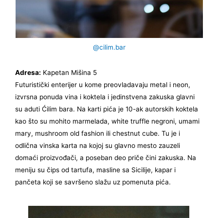
@cilim.bar
Adresa:
Kapetan Mišina 5
Futuristički enterijer u kome preovladavaju metal i neon,
izvrsna ponuda vina i koktela i jedinstvena zakuska glavni
su aduti Ćilim bara. Na karti pića je 10-ak autorskih koktela
kao što su mohito marmelada, white truffle negroni, umami
mary, mushroom old fashion ili chestnut cube.
Tu je i
odlična vinska karta na kojoj su glavno mesto zauzeli
domaći proizvođači, a poseban deo priče čini zakuska. Na
meniju su čips od tartufa, masline sa Sicilije, kapar i
pančeta koji se savršeno slažu uz pomenuta pića.