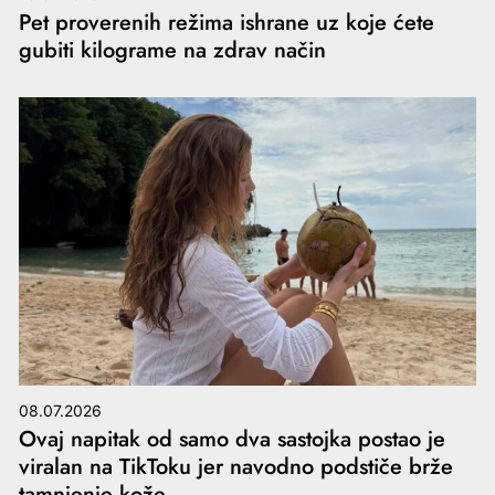
Pet proverenih režima ishrane uz koje ćete
gubiti kilograme na zdrav način
08.07.2026
Ovaj napitak od samo dva sastojka postao je
viralan na TikToku jer navodno podstiče brže
tamnjenje kože