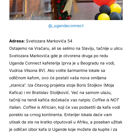
@_ugandaconnect
Adresa:
Svetozara Markovića 54
Ostajemo na Vračaru, ali se selimo na Slaviju, tačnije u ulicu
Svetozara Markovića gde je otvorena druga po redu
Uganda Connect kafeterija (prva je u Beogradu na vodi,
Vudroa Vilsona 8V). Ako volite šarmantne lokale sa
odličnom kafom, ovo će postati vaša nova omiljena
„stanica“. Iza čitavog projekta stoje Boris Stoijkov (Moja
Kafica) i mr Bratislav Stoiljković. Već na samom ulazu,
tačniji na tendi kafića dočekaće vas natpis:
Coffee is NOT
Italian. Coffee is Africian
, koji će vas podsetiti da kafa vodi
poreklo sa crnog kontinenta. Enterijer lokala daće vam
utisak da ste na kratko otputovali u Afriku, a poseban užitak
je odličan izbor kafa iz Ugande koje možete da kupite i za