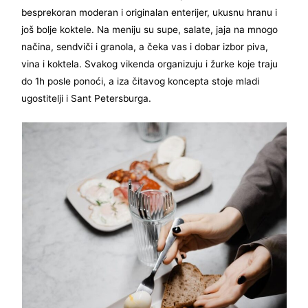
besprekoran moderan i originalan enterijer, ukusnu hranu i
još bolje koktele. Na meniju su supe, salate, jaja na mnogo
načina, sendviči i granola, a čeka vas i dobar izbor piva,
vina i koktela. Svakog vikenda organizuju i žurke koje traju
do 1h posle ponoći, a iza čitavog koncepta stoje mladi
ugostitelji i Sant Petersburga.