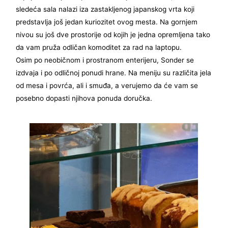
sledeća sala nalazi iza zastakljenog japanskog vrta koji
predstavlja još jedan kuriozitet ovog mesta. Na gornjem
nivou su još dve prostorije od kojih je jedna opremljena tako
da vam pruža odličan komoditet za rad na laptopu.
Osim po neobičnom i prostranom enterijeru, Sonder se
izdvaja i po odličnoj ponudi hrane. Na meniju su različita jela
od mesa i povrća, ali i smuđa, a verujemo da će vam se
posebno dopasti njihova ponuda doručka.