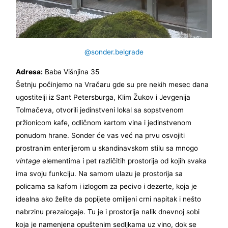
@sonder.belgrade
Adresa:
Baba Višnjina 35
Šetnju počinjemo na Vračaru gde su pre nekih mesec dana
ugostitelji iz Sant Petersburga, Klim Žukov i Jevgenija
Tolmačeva, otvorili jedinstveni lokal sa sopstvenom
pržionicom kafe, odličnom kartom vina i jedinstvenom
ponudom hrane. Sonder će vas već na prvu osvojiti
prostranim enterijerom u skandinavskom stilu sa mnogo
vintage
elementima i pet različitih prostorija od kojih svaka
ima svoju funkciju. Na samom ulazu je prostorija sa
policama sa kafom i izlogom za pecivo i dezerte, koja je
idealna ako želite da popijete omiljeni crni napitak i nešto
nabrzinu prezalogaje. Tu je i prostorija nalik dnevnoj sobi
koja je namenjena opuštenim sedljkama uz vino, dok se