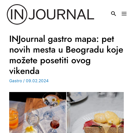
Pređi
na
Mai
sadržaj
Men
INJournal gastro mapa: pet
novih mesta u Beogradu koje
možete posetiti ovog
vikenda
Gastro
/
09.02.2024