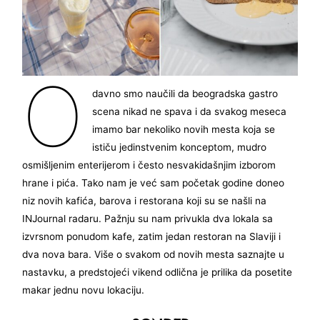
O
davno smo naučili da beogradska gastro
scena nikad ne spava i da svakog meseca
imamo bar nekoliko novih mesta koja se
ističu jedinstvenim konceptom, mudro
osmišljenim enterijerom i često nesvakidašnjim izborom
hrane i pića. Tako nam je već sam početak godine doneo
niz novih kafića, barova i restorana koji su se našli na
INJournal radaru. Pažnju su nam privukla dva lokala sa
izvrsnom ponudom kafe, zatim jedan restoran na Slaviji i
dva nova bara. Više o svakom od novih mesta saznajte u
nastavku, a predstojeći vikend odlična je prilika da posetite
makar jednu novu lokaciju.