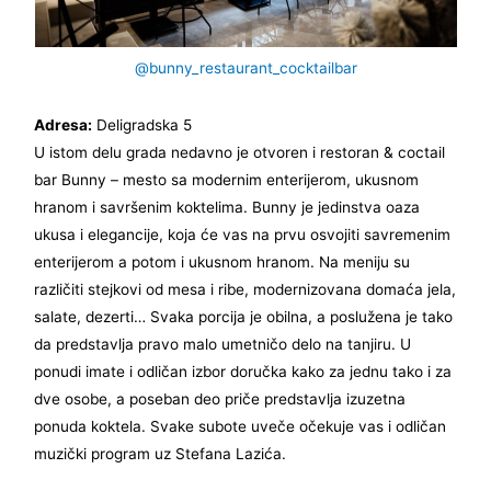
@bunny_restaurant_cocktailbar
Adresa:
Deligradska 5
U istom delu grada nedavno je otvoren i restoran & coctail
bar Bunny – mesto sa modernim enterijerom, ukusnom
hranom i savršenim koktelima. Bunny je jedinstva oaza
ukusa i elegancije, koja će vas na prvu osvojiti savremenim
enterijerom a potom i ukusnom hranom. Na meniju su
različiti stejkovi od mesa i ribe, modernizovana domaća jela,
salate, dezerti… Svaka porcija je obilna, a poslužena je tako
da predstavlja pravo malo umetničo delo na tanjiru. U
ponudi imate i odličan izbor doručka kako za jednu tako i za
dve osobe, a poseban deo priče predstavlja izuzetna
ponuda koktela. Svake subote uveče očekuje vas i odličan
muzički program uz Stefana Lazića.