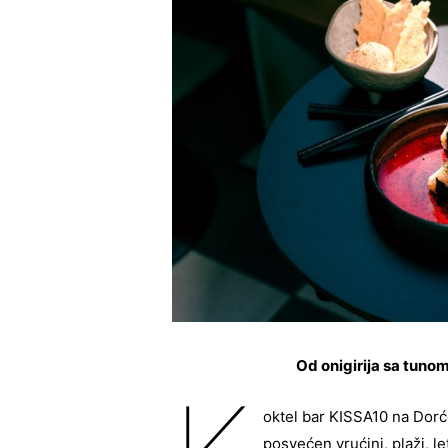
Od onigirija sa tuno
oktel bar KISSA10 na Dorć
posvećen vrućini, plaži, l