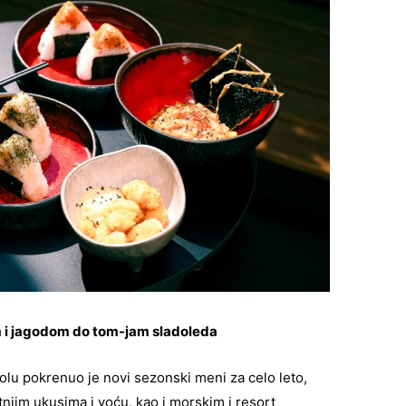
m i jagodom do tom-jam sladoleda
olu pokrenuo je novi sezonski meni za celo leto,
etnjim ukusima i voću, kao i morskim i resort