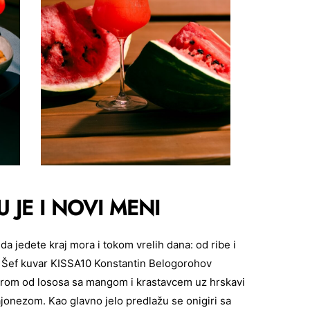
 JE I NOVI MENI
da jedete kraj mora i tokom vrelih dana: od ribe i
. Šef kuvar KISSA10 Konstantin Belogorohov
arom od lososa sa mangom i krastavcem uz hrskavi
jonezom. Kao glavno jelo predlažu se onigiri sa