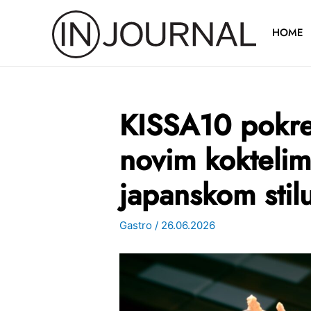
Pređi
na
HOME
sadržaj
KISSA10 pokre
novim koktelim
japanskom stil
Gastro
/
26.06.2026