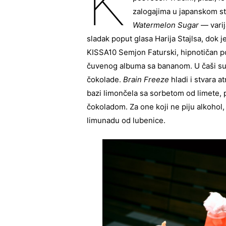
K
zalogajima u japanskom sti
Watermelon Sugar
— varij
sladak poput glasa Harija Stajlsa, dok j
KISSA10 Semjon Faturski, hipnotičan 
čuvenog albuma sa bananom. U čaši su r
čokolade.
Brain Freeze
hladi i stvara 
bazi limončela sa sorbetom od limete,
čokoladom. Za one koji ne piju alkohol
limunadu od lubenice.