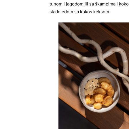
tunom i jagodom ili sa škampima i kokos
sladoledom sa kokos keksom.