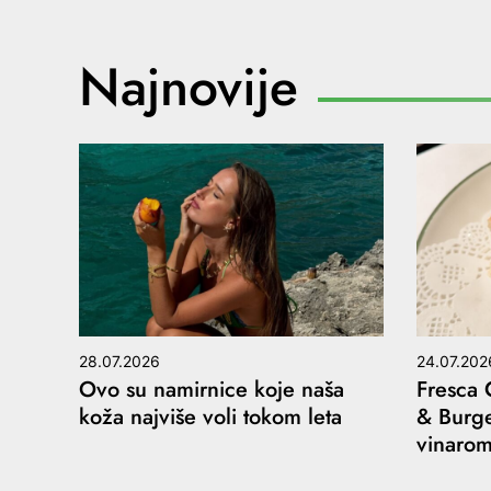
Najnovije
28.07.2026
24.07.202
Ovo su namirnice koje naša
Fresca 
koža najviše voli tokom leta
& Burge
vinaro