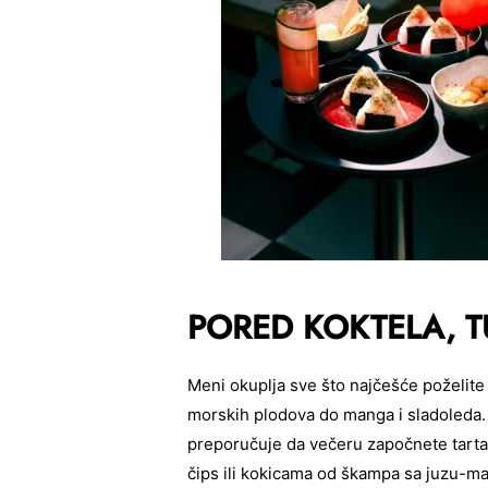
PORED KOKTELA, TU
Meni okuplja sve što najčešće poželite 
morskih plodova do manga i sladoleda
preporučuje da večeru započnete tart
čips ili kokicama od škampa sa juzu-ma