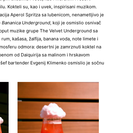
lu. Kokteli su, kao i uvek, inspirisani muzikom.
acija Aperol Spritza sa lubenicom, nenametljivo je
e
Bananica Underground
, koji je osmislio osnivač
poput muzike grupe The Velvet Underground sa
um, kašasa, žalfija, banana voda, note limete i
atmosferu odmora: desertni je zamrznuti koktel na
 penom od Daiquirija sa malinom i hrskavom
, šef bartender Evgenij Klimenko osmislio je sočnu