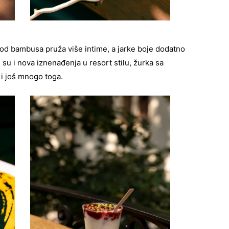
od bambusa pruža više intime, a jarke boje dodatno
 su i nova iznenađenja u resort stilu, žurka sa
i još mnogo toga.