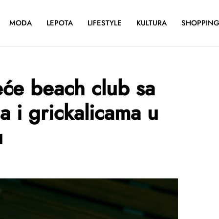
MODA
LEPOTA
LIFESTYLE
KULTURA
SHOPPIN
će beach club sa
a i grickalicama u
u