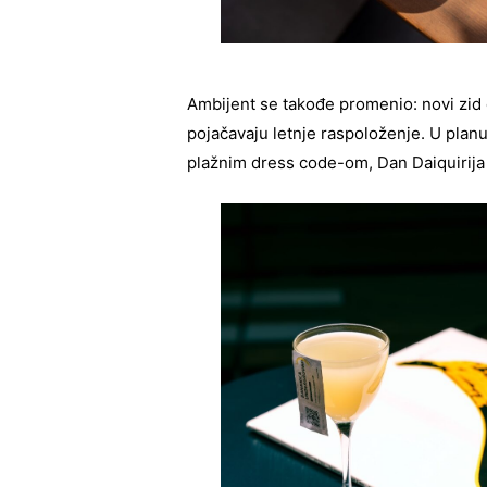
Ambijent se takođe promenio: novi zid 
pojačavaju letnje raspoloženje. U planu
plažnim dress code-om, Dan Daiquirija 