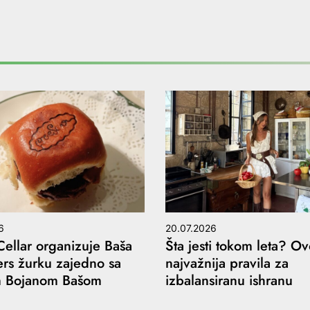
6
20.07.2026
Cellar organizuje Baša
Šta jesti tokom leta? Ov
rs žurku zajedno sa
najvažnija pravila za
m Bojanom Bašom
izbalansiranu ishranu