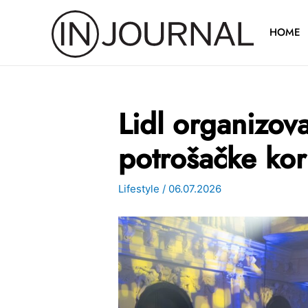
Pređi
na
HOME
sadržaj
Lidl organizov
potrošačke kor
Lifestyle
/
06.07.2026