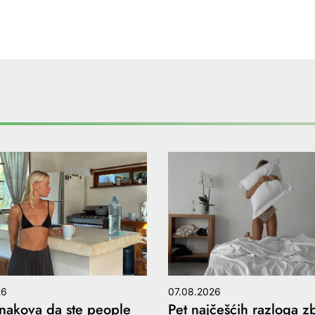
26
07.08.2026
akova da ste people
Pet najčešćih razloga z