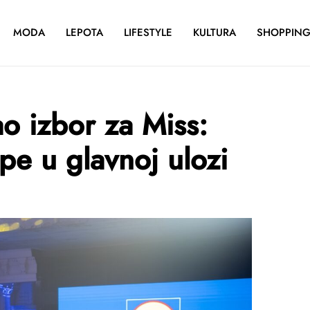
MODA
LEPOTA
LIFESTYLE
KULTURA
SHOPPIN
ao izbor za Miss:
pe u glavnoj ulozi