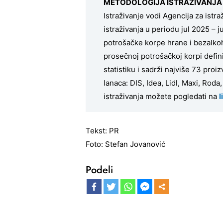
METODOLOGIJA ISTRAŽIVANJA
Istraživanje vodi Agencija za istr
istraživanja u periodu jul 2025 – 
potrošačke korpe hrane i bezalkoho
prosečnoj potrošačkoj korpi defin
statistiku i sadrži najviše 73 pro
lanaca: DIS, Idea, Lidl, Maxi, Roda
istraživanja možete pogledati na
l
Tekst: PR
Foto: Stefan Jovanović
Podeli