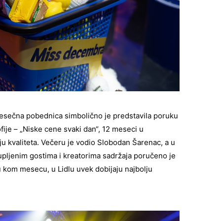
mesečna pobednica simbolično je predstavila poruku
ofije – „Niske cene svaki dan“, 12 meseci u
ju kvaliteta. Večeru je vodio Slobodan Šarenac, a u
pljenim gostima i kreatorima sadržaja poručeno je
u kom mesecu, u Lidlu uvek dobijaju najbolju