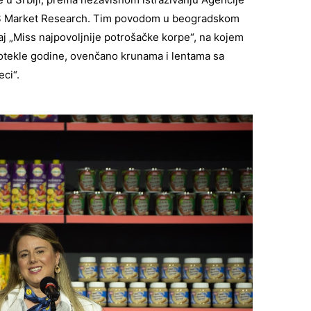
NMS Market Research. Tim povodom u beogradskom
j „Miss najpovoljnije potrošačke korpe“, na kojem
rotekle godine, ovenčano krunama i lentama sa
ci“.