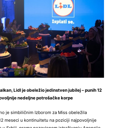
an, Lidl je obeležio jedinstven jubilej – punih 12
povoljnije nedeljne potrošačke korpe
no je simbiličnim Izborom za Miss obeležila
12 meseci u kontinuitetu na poziciji najpovoljnije
 u Srbiji, prema nezavisnom istraživanju Agencije