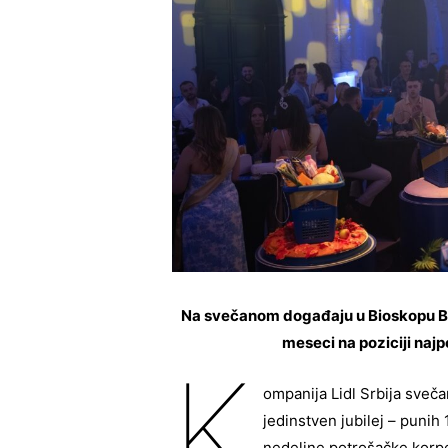
Na svečanom događaju u Bioskopu Balk
meseci na poziciji naj
K
ompanija Lidl Srbija sveča
jedinstven jubilej – punih 
nedeljne potrošačke korpe