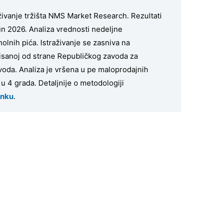
aživanje tržišta NMS Market Research. Rezultati
jun 2026. Analiza vrednosti nedeljne
lnih pića. Istraživanje se zasniva na
isanoj od strane Republičkog zavoda za
izvoda. Analiza je vršena u pe maloprodajnih
, u 4 grada. Detaljnije o metodologiji
inku
.