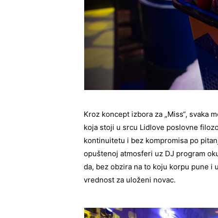
Kroz koncept izbora za „Miss“, svaka 
koja stoji u srcu Lidlove poslovne filoz
kontinuitetu i bez kompromisa po pitan
opuštenoj atmosferi uz DJ program oku
da, bez obzira na to koju korpu pune i 
vrednost za uloženi novac.