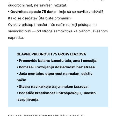
dugoročni rast, ne savršen rezultat.
• Osvrnite se posle 75 dana
– koje su se navike zadržali?
Kako se osećate? Šta biste promenili?
Ovakav pristup transformiše način na koji pristupamo
samodisciplini — od stroge samokritike ka blagom, svesnom
napretku.
GLAVNE PREDNOSTI 75 GROW IZAZOVA
• Promoviše balans između tela, uma i emocija.
• Pomaže u razvijanju doslednosti bez stresa.
• Jača mentalnu otpornost na realan, održiv
način.
• Stvara navike koje traju i nakon izazova.
• Podstiče kreativnost i introspekciju, umesto
iscrpljivanja.
Najveća vrednost ovog trenda leži u njegovoj