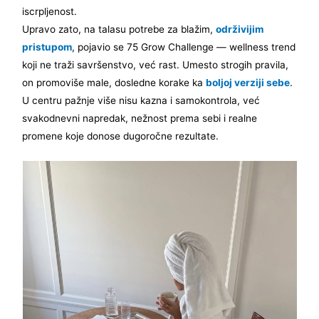
iscrpljenost.
Upravo zato, na talasu potrebe za blažim,
održivijim
pristupom
, pojavio se 75 Grow Challenge — wellness trend
koji ne traži savršenstvo, već rast. Umesto strogih pravila,
on promoviše male, dosledne korake ka
boljoj verziji sebe
.
U centru pažnje više nisu kazna i samokontrola, već
svakodnevni napredak, nežnost prema sebi i realne
promene koje donose dugoročne rezultate.