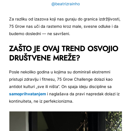
@beatrizrainho
Za razliku od izazova koji nas guraju do granica izdržljivosti,
75 Grow nas uči da rastemo kroz male, svesne odluke i da
budemo dosledni — ne savršeni.
ZAŠTO JE OVAJ TREND OSVOJIO
DRUŠTVENE MREŽE?
Posle nekoliko godina u kojima su dominirali ekstremni
pristupi zdravlju i fitnesu, 75 Grow Challenge dolazi kao
antidot kulturi „sve ili ništa“. On spaja ideju discipline sa
samoprihvatanjem
i naglašava da pravi napredak dolazi iz
kontinuiteta, ne iz perfekcionizma.