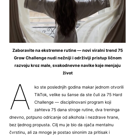
Zaboravite na ekstremne rutine — novi viralni trend 75
Grow Challenge nudi nežniji i održiviji pristup ličnom
razvoju kroz male, svakodnevne navike koje menjaju
život
A
ko ste poslednjih godina makar jednom otvorili
TikTok, velike su šanse da ste čuli za 75 Hard
Challenge — disciplinovani program koji
zahteva 75 dana stroge rutine, dva treninga
dnevno, potpuno odricanje od alkohola i nezdrave hrane,
bez ijednog propusta. Cilj mu je bio da ojača mentalnu
čvrstinu, ali za mnoge je postao sinonim za pritisak i