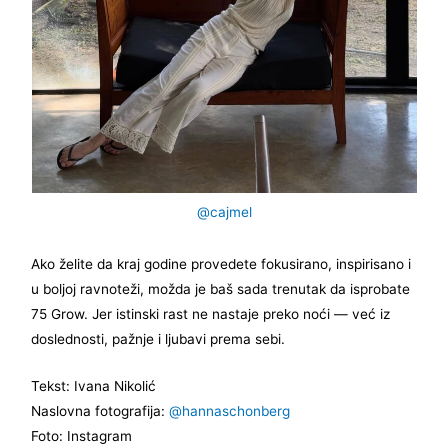
@cajmel
Ako želite da kraj godine provedete fokusirano, inspirisano i
u boljoj ravnoteži, možda je baš sada trenutak da isprobate
75 Grow. Jer istinski rast ne nastaje preko noći — već iz
doslednosti, pažnje i ljubavi prema sebi.
Tekst: Ivana Nikolić
Naslovna fotografija:
@hannaschonberg
Foto: Instagram