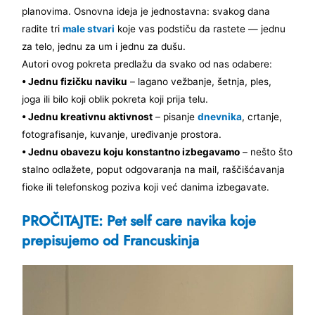
planovima. Osnovna ideja je jednostavna: svakog dana
radite tri
male stvari
koje vas podstiču da rastete — jednu
za telo, jednu za um i jednu za dušu.
Autori ovog pokreta predlažu da svako od nas odabere:
• Jednu fizičku naviku
– lagano vežbanje, šetnja, ples,
joga ili bilo koji oblik pokreta koji prija telu.
• Jednu kreativnu aktivnost
– pisanje
dnevnika
, crtanje,
fotografisanje, kuvanje, uređivanje prostora.
• Jednu obavezu koju konstantno izbegavamo
– nešto što
stalno odlažete, poput odgovaranja na mail, raščišćavanja
fioke ili telefonskog poziva koji već danima izbegavate.
PROČITAJTE: Pet self care navika koje
prepisujemo od Francuskinja