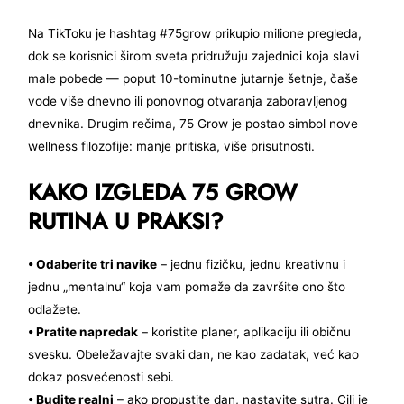
Na TikToku je hashtag #75grow prikupio milione pregleda,
dok se korisnici širom sveta pridružuju zajednici koja slavi
male pobede — poput 10-tominutne jutarnje šetnje, čaše
vode više dnevno ili ponovnog otvaranja zaboravljenog
dnevnika. Drugim rečima, 75 Grow je postao simbol nove
wellness filozofije: manje pritiska, više prisutnosti.
KAKO IZGLEDA 75 GROW
RUTINA U PRAKSI?
• Odaberite tri navike
– jednu fizičku, jednu kreativnu i
jednu „mentalnu“ koja vam pomaže da završite ono što
odlažete.
• Pratite napredak
– koristite planer, aplikaciju ili običnu
svesku. Obeležavajte svaki dan, ne kao zadatak, već kao
dokaz posvećenosti sebi.
• Budite realni
– ako propustite dan, nastavite sutra. Cilj je