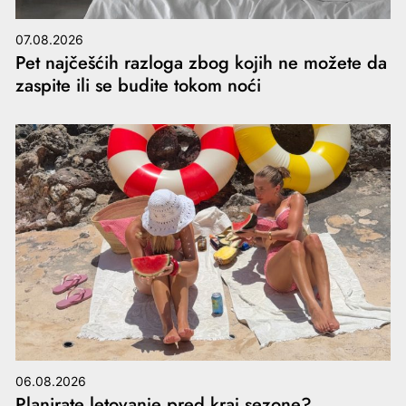
07.08.2026
Pet najčešćih razloga zbog kojih ne možete da
zaspite ili se budite tokom noći
06.08.2026
Planirate letovanje pred kraj sezone?