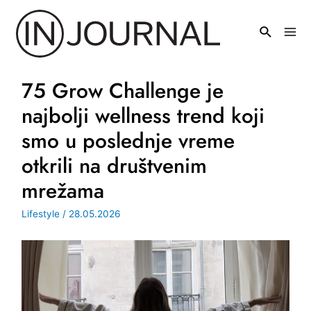
Pređi
na
Mai
sadržaj
Men
75 Grow Challenge je
najbolji wellness trend koji
smo u poslednje vreme
otkrili na društvenim
mrežama
Lifestyle
/
28.05.2026