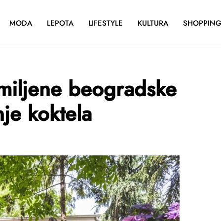
MODA
LEPOTA
LIFESTYLE
KULTURA
SHOPPIN
miljene beogradske
nje koktela