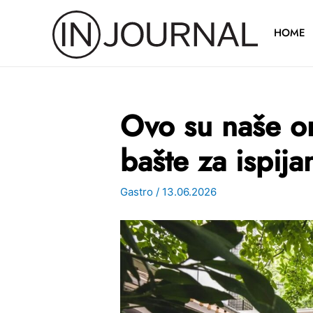
Pređi
na
HOME
sadržaj
Ovo su naše o
bašte za ispija
Gastro
/
13.06.2026