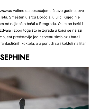
znavac
volimo da posećujemo čitave godine, ovo
eta. Smešten u srcu Dorćola, u ulici Knjeginje
m od najlepših bašti u Beogradu. Osim po bašti i
zdvaja i zbog toga što je zgrada u kojoj se nalazi
ambijent predstavlja jedinstvenu simbiozu bara i
fantastičnih koktela, a u ponudi su i kokteli na litar.
OSEPHINE