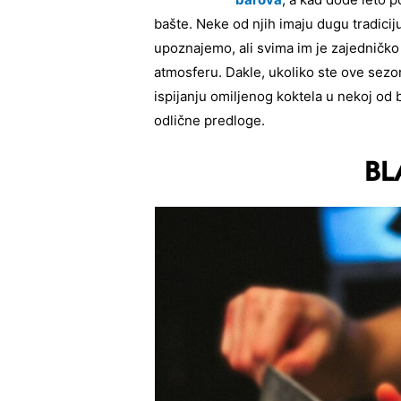
bašte. Neke od njih imaju dugu tradicij
upoznajemo, ali svima im je zajedničk
atmosferu. Dakle, ukoliko ste ove sezo
ispijanju omiljenog koktela u nekoj od
odlične predloge.
BL