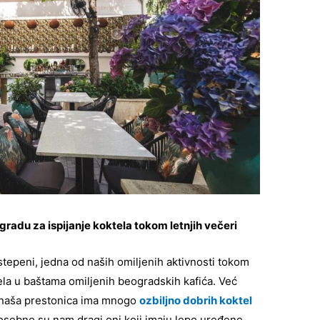
gradu za ispijanje koktela tokom letnjih večeri
tepeni, jedna od naših omiljenih aktivnosti tokom
tela u baštama omiljenih beogradskih kafića. Već
 naša prestonica ima mnogo
ozbiljno dobrih koktel
posebno su nam dragi oni koji imaju lepo uređene