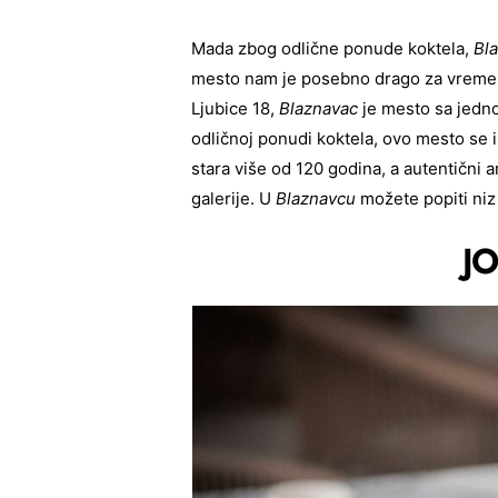
Mada zbog odlične ponude koktela,
Bla
mesto nam je posebno drago za vreme l
Ljubice 18,
Blaznavac
je mesto sa jedno
odličnoj ponudi koktela, ovo mesto se i
stara više od 120 godina, a autentični 
galerije. U
Blaznavcu
možete popiti niz 
J