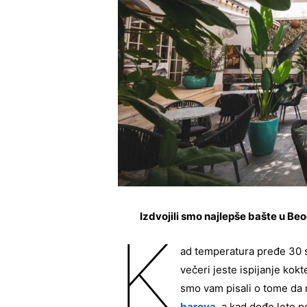
Izdvojili smo najlepše bašte u Beo
K
ad temperatura pređe 30 s
večeri jeste ispijanje kok
smo vam pisali o tome da
barova
, a kad dođe leto 