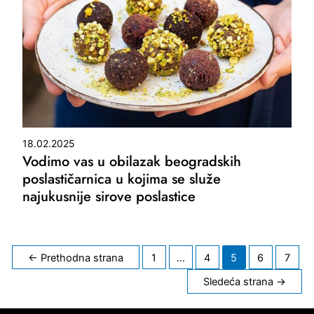
18.02.2025
Vodimo vas u obilazak beogradskih
poslastičarnica u kojima se služe
najukusnije sirove poslastice
Kretanje
←
Prethodna strana
1
…
4
5
6
7
članaka
Sledeća strana
→