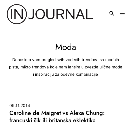
Pređi
na
Mai
sadržaj
Men
Moda
Donosimo vam pregled svih vodećih trendova sa modnih
pista, mikro trendova koje nam lansiraju zvezde ulične mode
i inspiraciju za odevne kombinacije
09.11.2014
Caroline de Maigret vs Alexa Chung:
francuski šik ili britanska eklektika