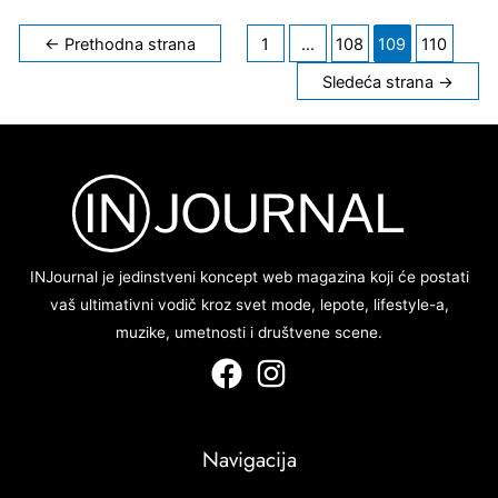
Kretanje
←
Prethodna strana
1
…
108
109
110
članaka
Sledeća strana
→
INJournal je jedinstveni koncept web magazina koji će postati
vaš ultimativni vodič kroz svet mode, lepote, lifestyle-a,
muzike, umetnosti i društvene scene.
Navigacija